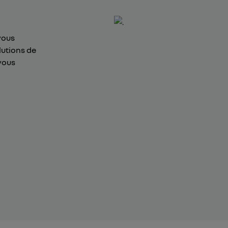
vous
lutions de
vous