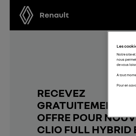
Renault
Les cookie
Notre site et
nous permet
de vous lais
A tout momen
Pour en savo
RECEVEZ
GRATUITEMENT V
OFFRE POUR NOUV
CLIO FULL HYBRID 