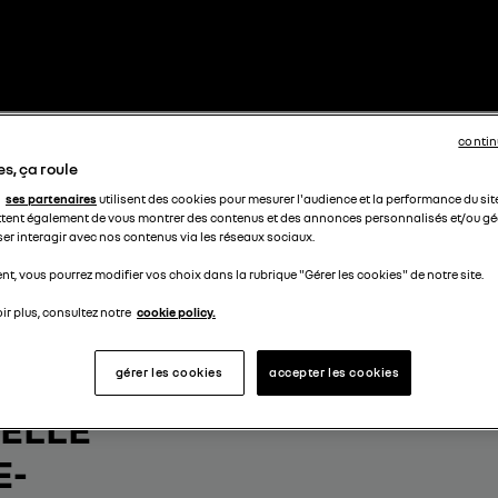
contin
s, ça roule
ses partenaires
utilisent des cookies pour mesurer l'audience et la performance du sit
tent également de vous montrer des contenus et des annonces personnalisés et/ou géo
ser interagir avec nos contenus via les réseaux sociaux.
t, vous pourrez modifier vos choix dans la rubrique "Gérer les cookies" de notre site.
ir plus, consultez notre
cookie policy.
OTRE
gérer les cookies
accepter les cookies
ELLE
E-