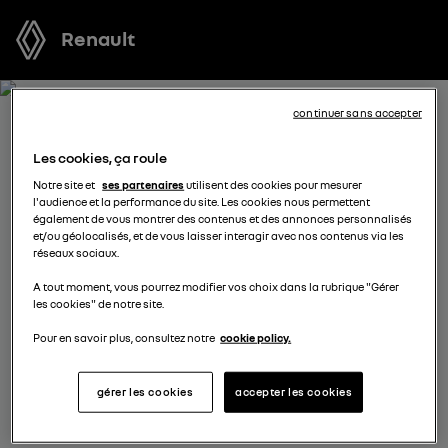
Renault
continuer sans accepter
RECEVEZ GRATUITEMENT
Les cookies, ça roule
VOTRE OFFRE POUR
Notre site et
ses partenaires
utilisent des cookies pour mesurer
l'audience et la performance du site. Les cookies nous permettent
RENAULT 5 E-TECH ELECTRIC
également de vous montrer des contenus et des annonces personnalisés
et/ou géolocalisés, et de vous laisser interagir avec nos contenus via les
réseaux sociaux.
Nous nous tenons à votre disposition pour vous
A tout moment, vous pourrez modifier vos choix dans la rubrique "Gérer
proposer l’offre la plus avantageuse, des solutions de
les cookies" de notre site.
financement adaptées à votre situation et vous
conseiller dans votre projet d’achat.
Pour en savoir plus, consultez notre
cookie policy.
gérer les cookies
accepter les cookies
complétez vos coordonnées