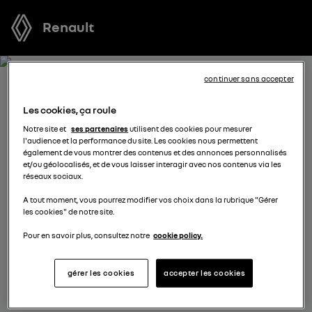
Renault
continuer sans accepter
RECEVEZ GRATUITEMENT
Les cookies, ça roule
VOTRE OFFRE POUR CAPTUR
Notre site et
ses partenaires
utilisent des cookies pour mesurer
l'audience et la performance du site. Les cookies nous permettent
également de vous montrer des contenus et des annonces personnalisés
Nous nous tenons à votre disposition pour vous
et/ou géolocalisés, et de vous laisser interagir avec nos contenus via les
réseaux sociaux.
proposer l’offre la plus avantageuse, des solutions de
financement adaptées à votre situation et vous
A tout moment, vous pourrez modifier vos choix dans la rubrique "Gérer
les cookies" de notre site.
conseiller dans votre projet d’achat.
Pour en savoir plus, consultez notre
cookie policy.
complétez vos coordonnées
gérer les cookies
accepter les cookies