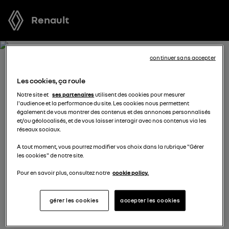
Renault
continuer sans accepter
RECEVEZ GRATUITEMENT
Les cookies, ça roule
VOTRE OFFRE POUR ESPACE
Notre site et
ses partenaires
utilisent des cookies pour mesurer
l'audience et la performance du site. Les cookies nous permettent
FULL HYBRID E-TECH
également de vous montrer des contenus et des annonces personnalisés
et/ou géolocalisés, et de vous laisser interagir avec nos contenus via les
réseaux sociaux.
Nous nous tenons à votre disposition pour vous
A tout moment, vous pourrez modifier vos choix dans la rubrique "Gérer
proposer l’offre la plus avantageuse, des solutions de
les cookies" de notre site.
financement adaptées à votre situation et vous
conseiller dans votre projet d’achat.
Pour en savoir plus, consultez notre
cookie policy.
gérer les cookies
accepter les cookies
complétez vos coordonnées