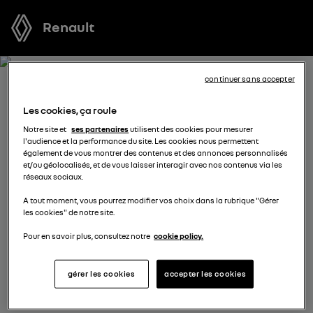
Renault
continuer sans accepter
RECEVEZ GRATUITEMENT
Les cookies, ça roule
VOTRE OFFRE POUR KANGOO
Notre site et
ses partenaires
utilisent des cookies pour mesurer
l'audience et la performance du site. Les cookies nous permettent
E-TECH ELECTRIC
également de vous montrer des contenus et des annonces personnalisés
et/ou géolocalisés, et de vous laisser interagir avec nos contenus via les
réseaux sociaux.
Nous nous tenons à votre disposition pour vous
A tout moment, vous pourrez modifier vos choix dans la rubrique "Gérer
proposer l’offre la plus avantageuse, des solutions de
les cookies" de notre site.
financement adaptées à votre situation et vous
conseiller dans votre projet d’achat.
Pour en savoir plus, consultez notre
cookie policy.
gérer les cookies
accepter les cookies
complétez vos coordonnées