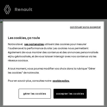
Renault
continuer sans accepter
RECEVEZ GRATUITEMENT
Les cookies, ça roule
VOTRE OFFRE POUR KANGOO
Notre site et
ses partenaires
utilisent des cookies pour mesurer
l'audience et la performance du site. Les cookies nous permettent
VAN
également de vous montrer des contenus et des annonces personnalisés
et/ou géolocalisés, et de vous laisser interagir avec nos contenus via les
réseaux sociaux.
Nous nous tenons à votre disposition pour vous
A tout moment, vous pourrez modifier vos choix dans la rubrique "Gérer
proposer l’offre la plus avantageuse, des solutions de
les cookies" de notre site.
financement adaptées à votre situation et vous
conseiller dans votre projet d’achat.
Pour en savoir plus, consultez notre
cookie policy.
gérer les cookies
accepter les cookies
complétez vos coordonnées