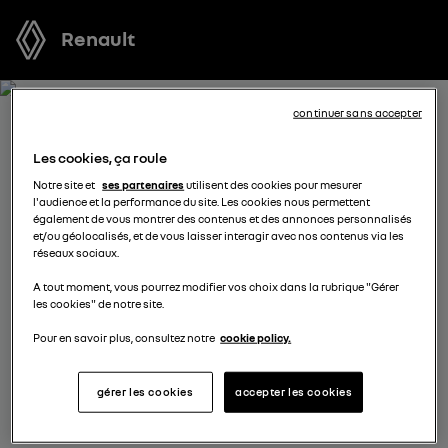
Renault
continuer sans accepter
RECEVEZ GRATUITEMENT
Les cookies, ça roule
VOTRE OFFRE POUR MASTER
Notre site et
ses partenaires
utilisent des cookies pour mesurer
l'audience et la performance du site. Les cookies nous permettent
également de vous montrer des contenus et des annonces personnalisés
Nous nous tenons à votre disposition pour vous
et/ou géolocalisés, et de vous laisser interagir avec nos contenus via les
réseaux sociaux.
proposer l’offre la plus avantageuse, des solutions de
financement adaptées à votre situation et vous
A tout moment, vous pourrez modifier vos choix dans la rubrique "Gérer
les cookies" de notre site.
conseiller dans votre projet d’achat.
Pour en savoir plus, consultez notre
cookie policy.
complétez vos coordonnées
gérer les cookies
accepter les cookies