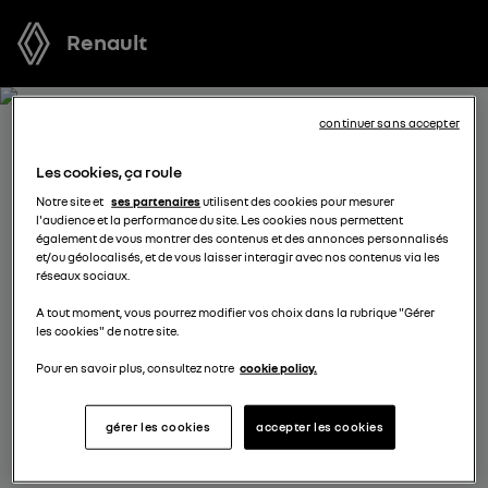
Renault
continuer sans accepter
RECEVEZ GRATUITEMENT
Les cookies, ça roule
VOTRE OFFRE POUR RAFALE
Notre site et
ses partenaires
utilisent des cookies pour mesurer
l'audience et la performance du site. Les cookies nous permettent
FULL HYBRID E-TECH
également de vous montrer des contenus et des annonces personnalisés
et/ou géolocalisés, et de vous laisser interagir avec nos contenus via les
réseaux sociaux.
Nous nous tenons à votre disposition pour vous
A tout moment, vous pourrez modifier vos choix dans la rubrique "Gérer
proposer l’offre la plus avantageuse, des solutions de
les cookies" de notre site.
financement adaptées à votre situation et vous
conseiller dans votre projet d’achat.
Pour en savoir plus, consultez notre
cookie policy.
gérer les cookies
accepter les cookies
complétez vos coordonnées