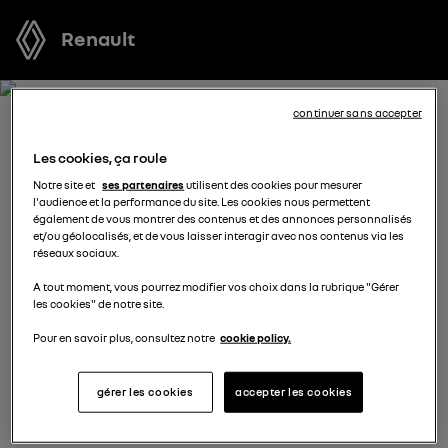
Renault
continuer sans accepter
RECEVEZ GRATUITEMENT
Les cookies, ça roule
VOTRE OFFRE POUR SYMBIOZ
Notre site et
ses partenaires
utilisent des cookies pour mesurer
l'audience et la performance du site. Les cookies nous permettent
FULL HYBRID E-TECH
également de vous montrer des contenus et des annonces personnalisés
et/ou géolocalisés, et de vous laisser interagir avec nos contenus via les
réseaux sociaux.
Nous nous tenons à votre disposition pour vous
A tout moment, vous pourrez modifier vos choix dans la rubrique "Gérer
proposer l’offre la plus avantageuse, des solutions de
les cookies" de notre site.
financement adaptées à votre situation et vous
conseiller dans votre projet d’achat.
Pour en savoir plus, consultez notre
cookie policy.
gérer les cookies
accepter les cookies
complétez vos coordonnées