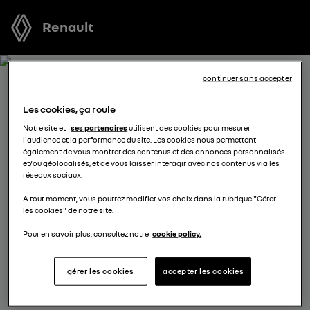
Renault
continuer sans accepter
RECEVEZ GRATUITEMENT
Les cookies, ça roule
VOTRE OFFRE POUR
Notre site et
ses partenaires
utilisent des cookies pour mesurer
l'audience et la performance du site. Les cookies nous permettent
AUSTRAL
également de vous montrer des contenus et des annonces personnalisés
et/ou géolocalisés, et de vous laisser interagir avec nos contenus via les
réseaux sociaux.
Nous nous tenons à votre disposition pour vous
A tout moment, vous pourrez modifier vos choix dans la rubrique "Gérer
proposer l’offre la plus avantageuse, des solutions de
les cookies" de notre site.
financement adaptées à votre situation et vous
conseiller dans votre projet d’achat.
Pour en savoir plus, consultez notre
cookie policy.
gérer les cookies
accepter les cookies
complétez vos coordonnées