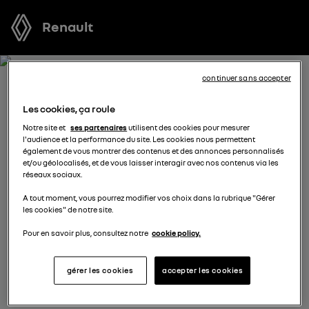
Renault
continuer sans accepter
RECEVEZ GRATUITEMENT
Les cookies, ça roule
VOTRE OFFRE POUR CAPTUR
Notre site et
ses partenaires
utilisent des cookies pour mesurer
l'audience et la performance du site. Les cookies nous permettent
E-TECH FULL HYBRID
également de vous montrer des contenus et des annonces personnalisés
et/ou géolocalisés, et de vous laisser interagir avec nos contenus via les
réseaux sociaux.
Nous nous tenons à votre disposition pour vous
A tout moment, vous pourrez modifier vos choix dans la rubrique "Gérer
proposer l’offre la plus avantageuse, des solutions de
les cookies" de notre site.
financement adaptées à votre situation et vous
conseiller dans votre projet d’achat.
Pour en savoir plus, consultez notre
cookie policy.
gérer les cookies
accepter les cookies
complétez vos coordonnées