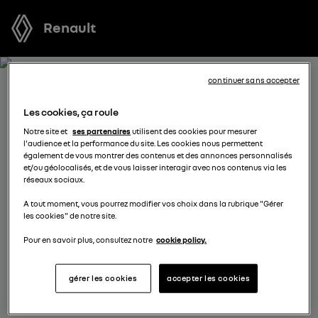
Renault
continuer sans accepter
RECEVEZ GRATUITEMENT
Les cookies, ça roule
VOTRE OFFRE POUR KANGOO
Notre site et
ses partenaires
utilisent des cookies pour mesurer
l'audience et la performance du site. Les cookies nous permettent
VAN
également de vous montrer des contenus et des annonces personnalisés
et/ou géolocalisés, et de vous laisser interagir avec nos contenus via les
réseaux sociaux.
Nous nous tenons à votre disposition pour vous
A tout moment, vous pourrez modifier vos choix dans la rubrique "Gérer
proposer l’offre la plus avantageuse, des solutions de
les cookies" de notre site.
financement adaptées à votre situation et vous
conseiller dans votre projet d’achat.
Pour en savoir plus, consultez notre
cookie policy.
gérer les cookies
accepter les cookies
complétez vos coordonnées