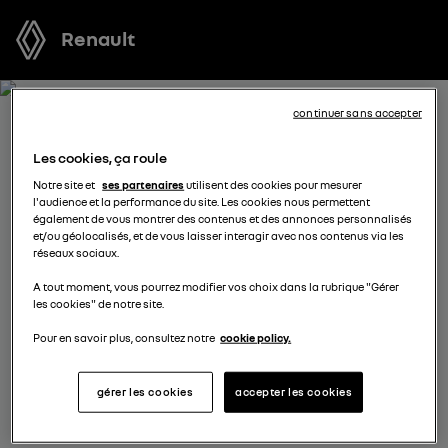
Renault
continuer sans accepter
RECEVEZ GRATUITEMENT
Les cookies, ça roule
VOTRE OFFRE POUR MEGANE
Notre site et
ses partenaires
utilisent des cookies pour mesurer
l'audience et la performance du site. Les cookies nous permettent
E-TECH ELECTRIC
également de vous montrer des contenus et des annonces personnalisés
et/ou géolocalisés, et de vous laisser interagir avec nos contenus via les
réseaux sociaux.
Nous nous tenons à votre disposition pour vous
A tout moment, vous pourrez modifier vos choix dans la rubrique "Gérer
proposer l’offre la plus avantageuse, des solutions de
les cookies" de notre site.
financement adaptées à votre situation et vous
conseiller dans votre projet d’achat.
Pour en savoir plus, consultez notre
cookie policy.
gérer les cookies
accepter les cookies
complétez vos coordonnées