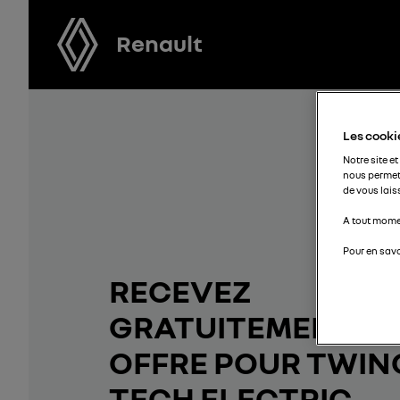
Renault
Les cookie
Notre site et
nous permet
de vous lais
A tout momen
Pour en savo
RECEVEZ
GRATUITEMENT V
OFFRE POUR TWIN
TECH ELECTRIC