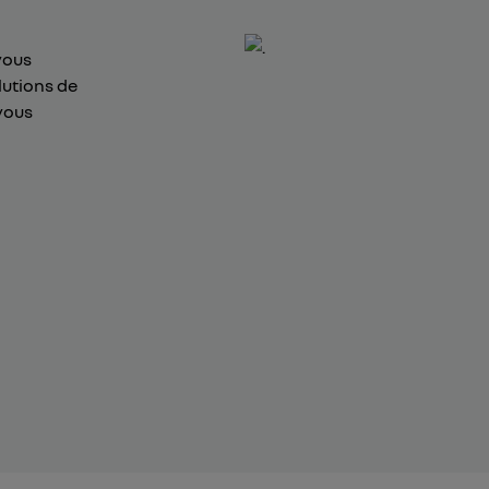
vous
lutions de
vous