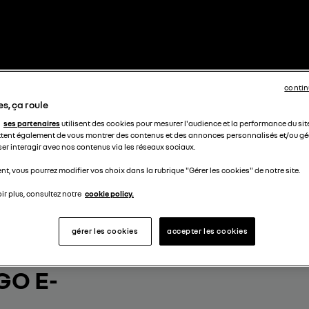
contin
s, ça roule
ses partenaires
utilisent des cookies pour mesurer l'audience et la performance du sit
tent également de vous montrer des contenus et des annonces personnalisés et/ou géo
ser interagir avec nos contenus via les réseaux sociaux.
t, vous pourrez modifier vos choix dans la rubrique "Gérer les cookies" de notre site.
ir plus, consultez notre
cookie policy.
gérer les cookies
accepter les cookies
OTRE
GO E-