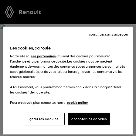
Renault
continuer sans accepter
RECEVEZ GRATUITEMENT
Les cookies, ça roule
VOTRE OFFRE POUR RAFALE
Notre site et
ses partenaires
utilisent des cookies pour mesurer
l'audience et la performance du site. Les cookies nous permettent
FULL HYBRID E-TECH
également de vous montrer des contenus et des annonces personnalisés
et/ou géolocalisés, et de vous laisser interagir avec nos contenus via les
réseaux sociaux.
Nous nous tenons à votre disposition pour vous
A tout moment, vous pourrez modifier vos choix dans la rubrique "Gérer
proposer l’offre la plus avantageuse, des solutions de
les cookies" de notre site.
financement adaptées à votre situation et vous
conseiller dans votre projet d’achat.
Pour en savoir plus, consultez notre
cookie policy.
gérer les cookies
accepter les cookies
complétez vos coordonnées