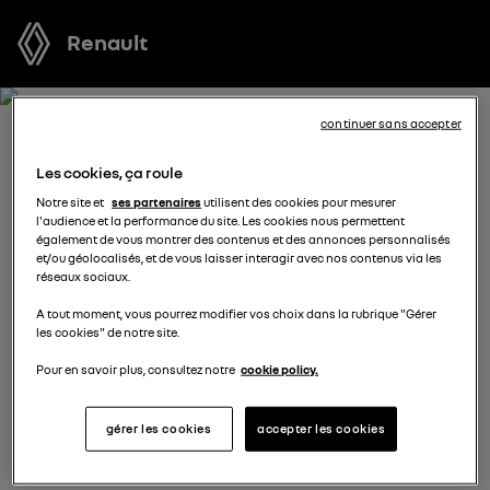
Renault
continuer sans accepter
RECEVEZ GRATUITEMENT
Les cookies, ça roule
VOTRE OFFRE POUR SCENIC
Notre site et
ses partenaires
utilisent des cookies pour mesurer
l'audience et la performance du site. Les cookies nous permettent
E-TECH ELECTRIC
également de vous montrer des contenus et des annonces personnalisés
et/ou géolocalisés, et de vous laisser interagir avec nos contenus via les
réseaux sociaux.
Nous nous tenons à votre disposition pour vous
A tout moment, vous pourrez modifier vos choix dans la rubrique "Gérer
proposer l’offre la plus avantageuse, des solutions de
les cookies" de notre site.
financement adaptées à votre situation et vous
conseiller dans votre projet d’achat.
Pour en savoir plus, consultez notre
cookie policy.
gérer les cookies
accepter les cookies
complétez vos coordonnées