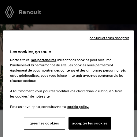
Renault
continuer sans accepter
Les cookies, ça roule
Notre site et
ses partenaires
utilisent des cookies pour mesurer
l'audience et la performance du site. Les cookies nous permettent
également de vous montrer des contenus et des annonces personnalisés
et/ou géolocalisés, et de vous laisser interagir avec nos contenus via les
réseaux sociaux.
A tout moment, vous pourrez modifier vos choix dans la rubrique "Gérer
les cookies" de notre site.
Pour en savoir plus, consultez notre
cookie policy.
RECEVEZ GRATUITEMENT
gérer les cookies
accepter les cookies
VOTRE OFFRE POUR UN