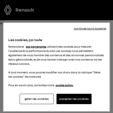
Renault
continuer sans accepter
RECEVEZ GRATUITEMENT
Les cookies, ça roule
VOTRE OFFRE POUR KANGOO
Notre site et
ses partenaires
utilisent des cookies pour mesurer
l'audience et la performance du site. Les cookies nous permettent
également de vous montrer des contenus et des annonces personnalisés
Nous nous tenons à votre disposition pour vous
et/ou géolocalisés, et de vous laisser interagir avec nos contenus via les
réseaux sociaux.
proposer l’offre la plus avantageuse, des solutions de
financement adaptées à votre situation et vous
A tout moment, vous pourrez modifier vos choix dans la rubrique "Gérer
les cookies" de notre site.
conseiller dans votre projet d’achat.
Pour en savoir plus, consultez notre
cookie policy.
sélectionnez un distributeur
gérer les cookies
accepter les cookies