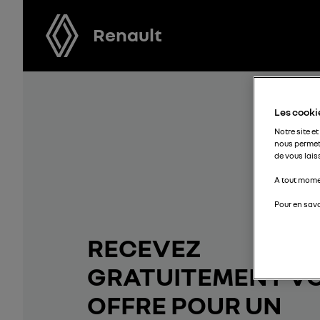
Renault
Les cookie
Notre site et
nous permet
de vous lais
A tout momen
Pour en savo
RECEVEZ
GRATUITEMENT V
OFFRE POUR UN