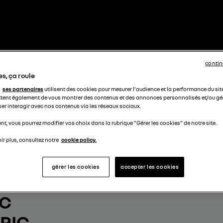
contin
s, ça roule
ses partenaires
utilisent des cookies pour mesurer l'audience et la performance du sit
tent également de vous montrer des contenus et des annonces personnalisés et/ou géo
ser interagir avec nos contenus via les réseaux sociaux.
t, vous pourrez modifier vos choix dans la rubrique "Gérer les cookies" de notre site.
ir plus, consultez notre
cookie policy.
gérer les cookies
accepter les cookies
OTRE
IC
RIC