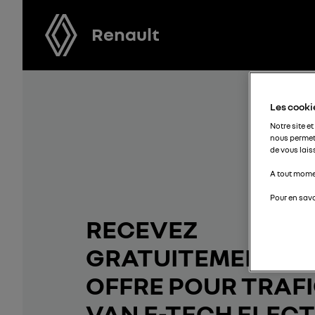
Renault
Les cookie
Notre site et
nous permet
de vous lais
A tout momen
Pour en savo
RECEVEZ
GRATUITEMENT V
OFFRE POUR TRAF
VAN E-TECH ELECT