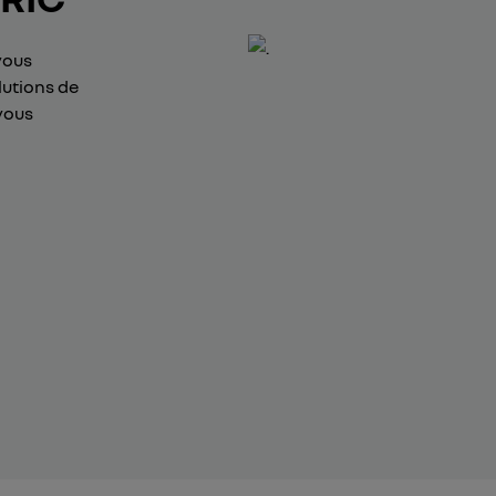
vous
lutions de
vous