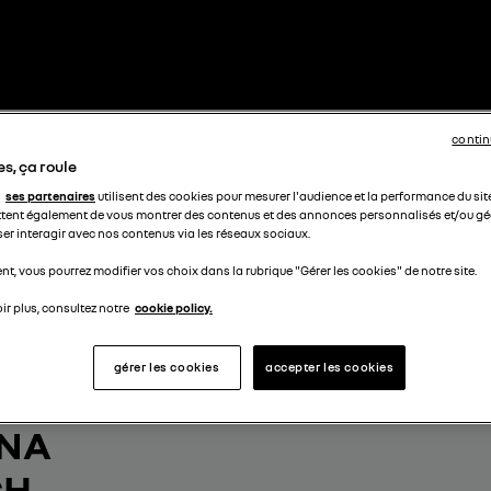
contin
s, ça roule
ses partenaires
utilisent des cookies pour mesurer l'audience et la performance du sit
tent également de vous montrer des contenus et des annonces personnalisés et/ou géo
ser interagir avec nos contenus via les réseaux sociaux.
t, vous pourrez modifier vos choix dans la rubrique "Gérer les cookies" de notre site.
ir plus, consultez notre
cookie policy.
gérer les cookies
accepter les cookies
OTRE
ANA
CH