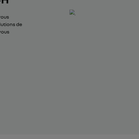
vous
lutions de
vous