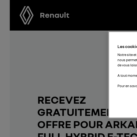
Renault
Les cookie
Notre site et
nous permet
de vous lais
A tout momen
Pour en savo
RECEVEZ
GRATUITEMENT V
OFFRE POUR ARK
FULL HYBRID E-TE