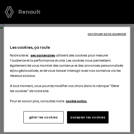
Renault
continuer sans accepter
RECEVEZ GRATUITEMENT
Les cookies, ça roule
VOTRE OFFRE POUR CLIO
Notre site et
ses partenaires
utilisent des cookies pour mesurer
l'audience et la performance du site. Les cookies nous permettent
FULL HYBRID E-TECH
également de vous montrer des contenus et des annonces personnalisés
et/ou géolocalisés, et de vous laisser interagir avec nos contenus via les
réseaux sociaux.
Nous nous tenons à votre disposition pour vous
A tout moment, vous pourrez modifier vos choix dans la rubrique "Gérer
proposer l’offre la plus avantageuse, des solutions de
les cookies" de notre site.
financement adaptées à votre situation et vous
conseiller dans votre projet d’achat.
Pour en savoir plus, consultez notre
cookie policy.
gérer les cookies
accepter les cookies
sélectionnez un distributeur