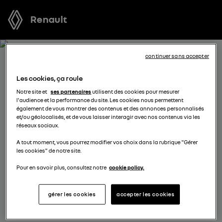
Renault
continuer sans accepter
RECEVEZ GRATUITEMENT
Les cookies, ça roule
VOTRE OFFRE POUR GRAND
Notre site et
ses partenaires
utilisent des cookies pour mesurer
l'audience et la performance du site. Les cookies nous permettent
KANGOO
également de vous montrer des contenus et des annonces personnalisés
et/ou géolocalisés, et de vous laisser interagir avec nos contenus via les
réseaux sociaux.
Nous nous tenons à votre disposition pour vous
A tout moment, vous pourrez modifier vos choix dans la rubrique "Gérer
proposer l’offre la plus avantageuse, des solutions de
les cookies" de notre site.
financement adaptées à votre situation et vous
conseiller dans votre projet d’achat.
Pour en savoir plus, consultez notre
cookie policy.
gérer les cookies
accepter les cookies
sélectionnez un distributeur