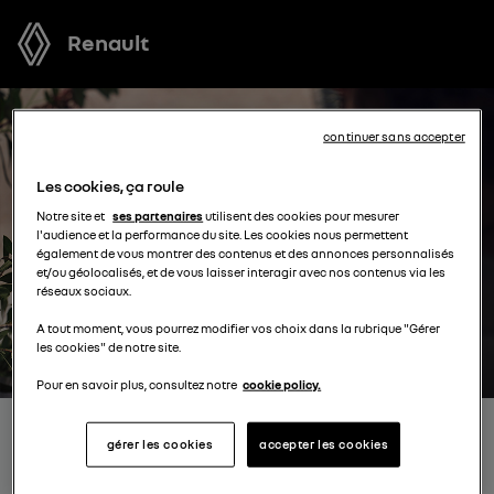
Renault
continuer sans accepter
Les cookies, ça roule
Notre site et
ses partenaires
utilisent des cookies pour mesurer
l'audience et la performance du site. Les cookies nous permettent
également de vous montrer des contenus et des annonces personnalisés
et/ou géolocalisés, et de vous laisser interagir avec nos contenus via les
réseaux sociaux.
A tout moment, vous pourrez modifier vos choix dans la rubrique "Gérer
les cookies" de notre site.
Pour en savoir plus, consultez notre
cookie policy.
RECEVEZ GRATUITEMENT
gérer les cookies
accepter les cookies
VOTRE OFFRE POUR UN