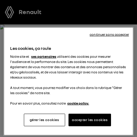
Renault
continuer sans accepter
RECEVEZ GRATUITEMENT
Les cookies, ça roule
VOTRE OFFRE POUR KANGOO
Notre site et
ses partenaires
utilisent des cookies pour mesurer
l'audience et la performance du site. Les cookies nous permettent
VAN
également de vous montrer des contenus et des annonces personnalisés
et/ou géolocalisés, et de vous laisser interagir avec nos contenus via les
réseaux sociaux.
Nous nous tenons à votre disposition pour vous
A tout moment, vous pourrez modifier vos choix dans la rubrique "Gérer
proposer l’offre la plus avantageuse, des solutions de
les cookies" de notre site.
financement adaptées à votre situation et vous
conseiller dans votre projet d’achat.
Pour en savoir plus, consultez notre
cookie policy.
gérer les cookies
accepter les cookies
sélectionnez un distributeur