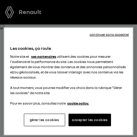
Renault
continuer sans accepter
RECEVEZ GRATUITEMENT
Les cookies, ça roule
VOTRE OFFRE POUR KANGOO
Notre site et
ses partenaires
utilisent des cookies pour mesurer
l'audience et la performance du site. Les cookies nous permettent
VAN E-TECH ELECTRIC
également de vous montrer des contenus et des annonces personnalisés
et/ou géolocalisés, et de vous laisser interagir avec nos contenus via les
réseaux sociaux.
Nous nous tenons à votre disposition pour vous
A tout moment, vous pourrez modifier vos choix dans la rubrique "Gérer
proposer l’offre la plus avantageuse, des solutions de
les cookies" de notre site.
financement adaptées à votre situation et vous
conseiller dans votre projet d’achat.
Pour en savoir plus, consultez notre
cookie policy.
gérer les cookies
accepter les cookies
sélectionnez un distributeur