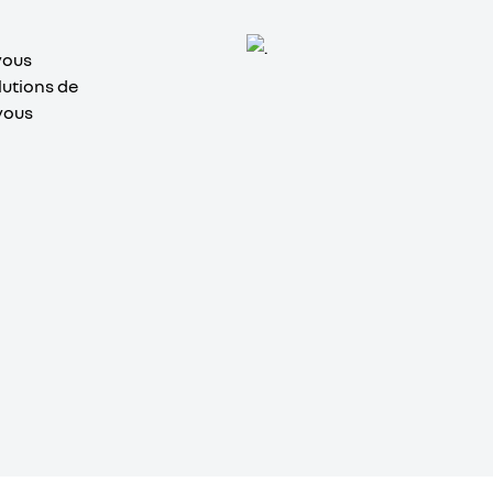
vous
lutions de
vous