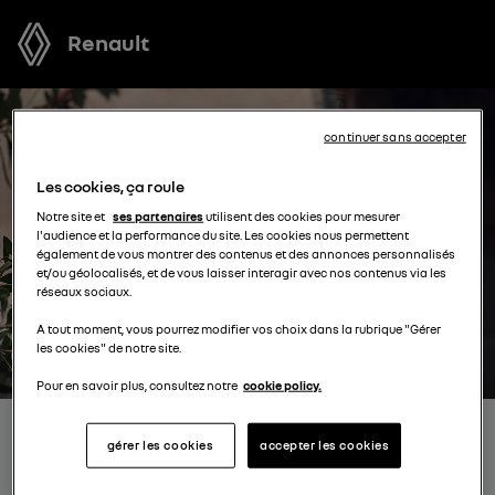
Renault
continuer sans accepter
Les cookies, ça roule
Notre site et
ses partenaires
utilisent des cookies pour mesurer
l'audience et la performance du site. Les cookies nous permettent
également de vous montrer des contenus et des annonces personnalisés
et/ou géolocalisés, et de vous laisser interagir avec nos contenus via les
réseaux sociaux.
A tout moment, vous pourrez modifier vos choix dans la rubrique "Gérer
les cookies" de notre site.
Pour en savoir plus, consultez notre
cookie policy.
RECEVEZ GRATUITEMENT
gérer les cookies
accepter les cookies
VOTRE OFFRE POUR UN