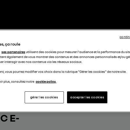
contin
s, ça roule
ses partenaires
utilisent des cookies pour mesurer l'audience et la performance du sit
tent également de vous montrer des contenus et des annonces personnalisés et/ou géo
ser interagir avec nos contenus via les réseaux sociaux.
t, vous pourrez modifier vos choix dans la rubrique "Gérer les cookies" de notre site.
ir plus, consultez notre
cookie policy.
gérer les cookies
accepter les cookies
OTRE
C E-