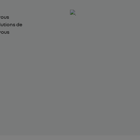
vous
lutions de
vous