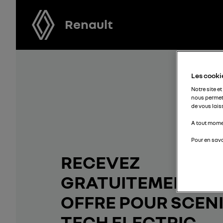
Renault
Les cookie
Notre site et
nous permet
de vous lais
A tout momen
Pour en savo
RECEVEZ
GRATUITEMENT V
OFFRE POUR SCENI
TECH ELECTRIC