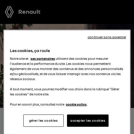
Renault
continuer sans accepter
Les cookies, ça roule
Notre site et
ses partenaires
utilisent des cookies pour mesurer
l'audience et la performance du site. Les cookies nous permettent
également de vous montrer des contenus et des annonces personnalisés
et/ou géolocalisés, et de vous laisser interagir avec nos contenus via les
réseaux sociaux.
A tout moment, vous pourrez modifier vos choix dans la rubrique "Gérer
les cookies" de notre site.
Pour en savoir plus, consultez notre
cookie policy.
RECEVEZ GRATUITEMENT
gérer les cookies
accepter les cookies
VOTRE OFFRE POUR UN