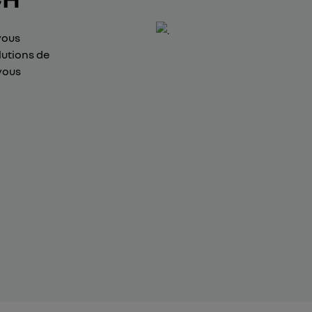
vous
lutions de
vous