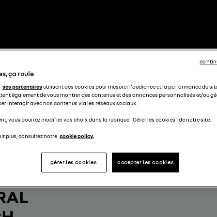
contin
s, ça roule
ses partenaires
utilisent des cookies pour mesurer l'audience et la performance du sit
tent également de vous montrer des contenus et des annonces personnalisés et/ou géo
ser interagir avec nos contenus via les réseaux sociaux.
t, vous pourrez modifier vos choix dans la rubrique "Gérer les cookies" de notre site.
ir plus, consultez notre
cookie policy.
gérer les cookies
accepter les cookies
OTRE
RAL
CH