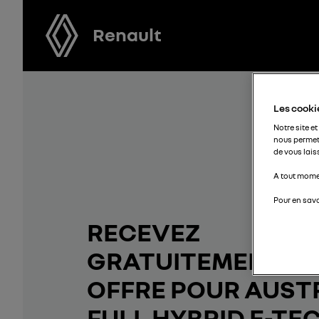
Renault
Les cookie
Notre site et
nous permet
de vous lais
A tout momen
Pour en savo
RECEVEZ
GRATUITEMENT V
OFFRE POUR AUST
FULL HYBRID E-TE