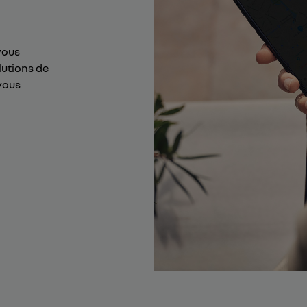
vous
lutions de
vous