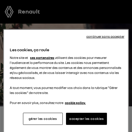
Renault
continuer sans accepter
Les cookies, ça roule
Notre site et
ses partenaires
utilisent des cookies pour mesurer
l'audience et la performance du site. Les cookies nous permettent
également de vous montrer des contenus et des annonces personnalisés
et/ou géolocalisés, et de vous laisser interagir avec nos contenus via les
réseaux sociaux.
A tout moment, vous pourrez modifier vos choix dans la rubrique "Gérer
les cookies" de notre site.
Pour en savoir plus, consultez notre
cookie policy.
RECEVEZ GRATUITEMENT
gérer les cookies
accepter les cookies
VOTRE OFFRE POUR UN