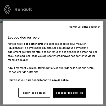
Renault
continuer sans accepter
RECEVEZ GRATUITEMENT
Les cookies, ça roule
VOTRE OFFRE POUR RAFALE
Notre site et
ses partenaires
utilisent des cookies pour mesurer
l'audience et la performance du site. Les cookies nous permettent
FULL HYBRID E-TECH
également de vous montrer des contenus et des annonces personnalisés
et/ou géolocalisés, et de vous laisser interagir avec nos contenus via les
réseaux sociaux.
Nous nous tenons à votre disposition pour vous
A tout moment, vous pourrez modifier vos choix dans la rubrique "Gérer
proposer l’offre la plus avantageuse, des solutions de
les cookies" de notre site.
financement adaptées à votre situation et vous
conseiller dans votre projet d’achat.
Pour en savoir plus, consultez notre
cookie policy.
gérer les cookies
accepter les cookies
sélectionnez un distributeur