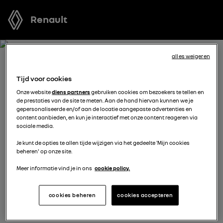
Renault
alles weigeren
ONTVANG GRATIS JOUW
Tijd voor cookies
OFFERTE VOOR TRAFIC
Onze website
diens partners
gebruiken cookies om bezoekers te tellen en
de prestaties van de site te meten. Aan de hand hiervan kunnen we je
gepersonaliseerde en/of aan de locatie aangepaste advertenties en
We staan tot je beschikking om je de meest voordelige
content aanbieden, en kun je interactief met onze content reageren via
sociale media.
offerte voor te stellen, met financieringsmogelijkheden
aangepast aan jouw situatie en met nuttig advies voor
Je kunt de opties te allen tijde wijzigen via het gedeelte 'Mijn cookies
beheren' op onze site.
je aankoopplannen.
Meer informatie vind je in ons
cookie policy.
vul je gegevens aan
cookies beheren
cookies accepteren