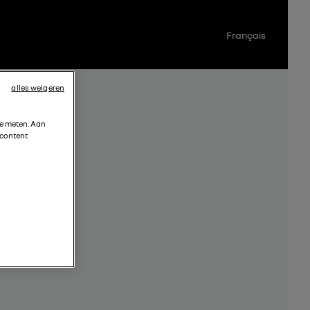
Français
alles weigeren
te meten. Aan
 content