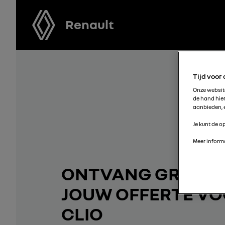
Renault
Tijd voor
Onze websi
de hand hie
aanbieden, e
Je kunt de op
Meer informa
ONTVANG GRATIS
JOUW OFFERTE V
CLIO