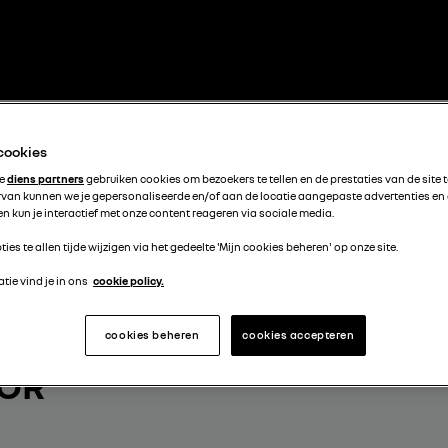
 cookies
te
diens partners
gebruiken cookies om bezoekers te tellen en de prestaties van de site 
rvan kunnen we je gepersonaliseerde en/of aan de locatie aangepaste advertenties en
n kun je interactief met onze content reageren via sociale media.
ties te allen tijde wijzigen via het gedeelte 'Mijn cookies beheren' op onze site.
tie vind je in ons
cookie policy.
cookies beheren
cookies accepteren
OOR