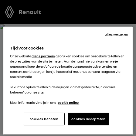
Renault
alles weigeren
ONTVANG GRATIS JOUW
Tijd voor cookies
OFFERTE VOOR MASTER
Onze website
diens partners
gebruiken cookies om bezoekers te tellen en
de prestaties van de site te meten. Aan de hand hiervan kunnen we je
gepersonaliseerde en/of aan de locatie aangepaste advertenties en
We staan tot je beschikking om je de meest voordelige
content aanbieden, en kun je interactief met onze content reageren via
sociale media.
offerte voor te stellen, met financieringsmogelijkheden
aangepast aan jouw situatie en met nuttig advies voor
Je kunt de opties te allen tijde wijzigen via het gedeelte 'Mijn cookies
beheren' op onze site.
je aankoopplannen.
Meer informatie vind je in ons
cookie policy.
vul je gegevens aan
cookies beheren
cookies accepteren