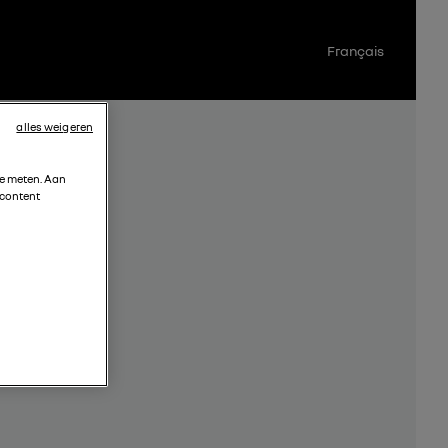
Français
alles weigeren
te meten. Aan
 content