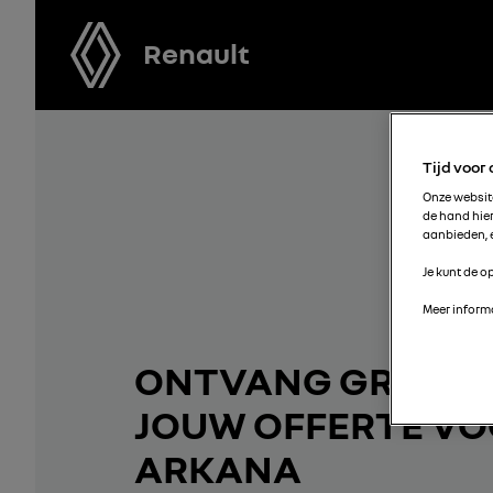
Renault
Tijd voor
Onze websi
de hand hie
aanbieden, e
Je kunt de op
Meer informa
ONTVANG GRATIS
JOUW OFFERTE V
ARKANA