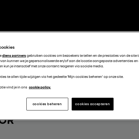
 cookies
te
diens partners
gebruiken cookies om bezoekers te tellen en de prestaties van de site 
rvan kunnen we je gepersonaliseerde en/of aan de locatie aangepaste advertenties en
n kun je interactief met onze content reageren via sociale media.
ties te allen tijde wijzigen via het gedeelte 'Mijn cookies beheren' op onze site.
tie vind je in ons
cookie policy.
cookies beheren
cookies accepteren
OOR