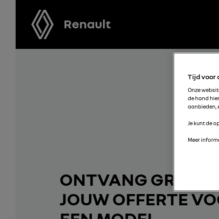
Renault
Tijd voor
Onze websi
de hand hie
aanbieden, e
Je kunt de op
Meer informa
ONTVANG GRATIS
JOUW OFFERTE V
EEN MODEL