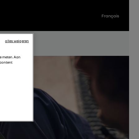
Français
alles weigeren
te meten. Aan
 content