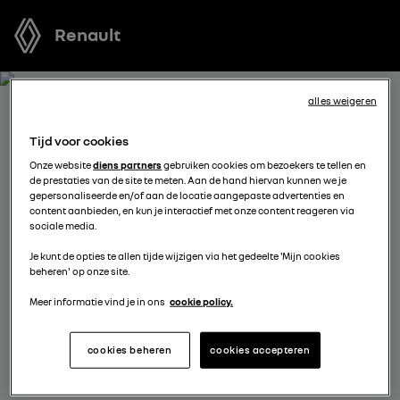
Renault
alles weigeren
ONTVANG GRATIS JOUW
Tijd voor cookies
OFFERTE VOOR GRAND
Onze website
diens partners
gebruiken cookies om bezoekers te tellen en
de prestaties van de site te meten. Aan de hand hiervan kunnen we je
KANGOO
gepersonaliseerde en/of aan de locatie aangepaste advertenties en
content aanbieden, en kun je interactief met onze content reageren via
sociale media.
We staan tot je beschikking om je de meest voordelige
Je kunt de opties te allen tijde wijzigen via het gedeelte 'Mijn cookies
offerte voor te stellen, met financieringsmogelijkheden
beheren' op onze site.
aangepast aan jouw situatie en met nuttig advies voor
je aankoopplannen.
Meer informatie vind je in ons
cookie policy.
cookies beheren
cookies accepteren
vul je gegevens aan