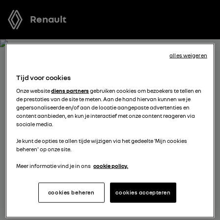
Renault
alles weigeren
ONTVANG GRATIS JOUW
Tijd voor cookies
OFFERTE VOOR RENAULT 5 E-
Onze website
diens partners
gebruiken cookies om bezoekers te tellen en
de prestaties van de site te meten. Aan de hand hiervan kunnen we je
TECH ELECTRIC
gepersonaliseerde en/of aan de locatie aangepaste advertenties en
content aanbieden, en kun je interactief met onze content reageren via
sociale media.
We staan tot je beschikking om je de meest voordelige
Je kunt de opties te allen tijde wijzigen via het gedeelte 'Mijn cookies
offerte voor te stellen, met financieringsmogelijkheden
beheren' op onze site.
aangepast aan jouw situatie en met nuttig advies voor
je aankoopplannen.
Meer informatie vind je in ons
cookie policy.
cookies beheren
cookies accepteren
vul je gegevens aan