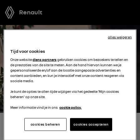
Renault
alles weigeren
Tijd voor cookies
Onze website
diens partners
gebruiken cookies om bezoekers te tellen en
de prestaties van de site te meten. Aan de hand hiervan kunnen we je
gepersonaliseerde en/of aan de locatie aangepaste advertenties en
content aanbieden, en kun je interactief met onze content reageren via
sociale media.
Je kunt de opties te allen tijde wijzigen via het gedeelte 'Mijn cookies
beheren' op onze site.
Meer informatie vind je in ons
cookie policy.
ONTVANG GRATIS JOUW
cookies beheren
cookies accepteren
OFFERTE VOOR EEN MODEL