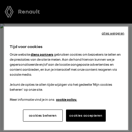
Renault
alles weigeren
ONTVANG GRATIS JOUW
Tijd voor cookies
OFFERTE VOOR MEGANE E-
Onze website
diens partners
gebruiken cookies om bezoekers te tellen en
de prestaties van de site te meten. Aan de hand hiervan kunnen we je
TECH ELECTRIC
gepersonaliseerde en/of aan de locatie aangepaste advertenties en
content aanbieden, en kun je interactief met onze content reageren via
sociale media.
We staan tot je beschikking om je de meest voordelige
Je kunt de opties te allen tijde wijzigen via het gedeelte 'Mijn cookies
offerte voor te stellen, met financieringsmogelijkheden
beheren' op onze site.
aangepast aan jouw situatie en met nuttig advies voor
je aankoopplannen.
Meer informatie vind je in ons
cookie policy.
cookies beheren
cookies accepteren
kies een verdeler