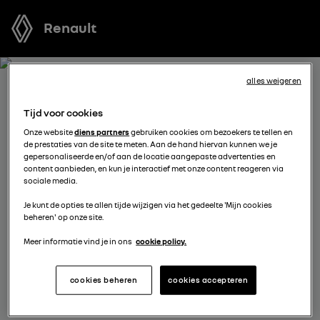
Renault
alles weigeren
ONTVANG GRATIS JOUW
Tijd voor cookies
OFFERTE VOOR AUSTRAL
Onze website
diens partners
gebruiken cookies om bezoekers te tellen en
de prestaties van de site te meten. Aan de hand hiervan kunnen we je
FULL HYBRID E-TECH
gepersonaliseerde en/of aan de locatie aangepaste advertenties en
content aanbieden, en kun je interactief met onze content reageren via
sociale media.
We staan tot je beschikking om je de meest voordelige
Je kunt de opties te allen tijde wijzigen via het gedeelte 'Mijn cookies
offerte voor te stellen, met financieringsmogelijkheden
beheren' op onze site.
aangepast aan jouw situatie en met nuttig advies voor
je aankoopplannen.
Meer informatie vind je in ons
cookie policy.
cookies beheren
cookies accepteren
kies een verdeler