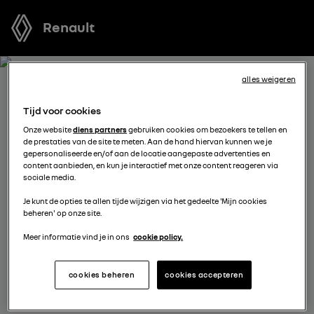
Renault
alles weigeren
ONTVANG GRATIS JOUW
Tijd voor cookies
OFFERTE VOOR CAPTUR
Onze website
diens partners
gebruiken cookies om bezoekers te tellen en
de prestaties van de site te meten. Aan de hand hiervan kunnen we je
gepersonaliseerde en/of aan de locatie aangepaste advertenties en
We staan tot je beschikking om je de meest voordelige
content aanbieden, en kun je interactief met onze content reageren via
sociale media.
offerte voor te stellen, met financieringsmogelijkheden
aangepast aan jouw situatie en met nuttig advies voor
Je kunt de opties te allen tijde wijzigen via het gedeelte 'Mijn cookies
beheren' op onze site.
je aankoopplannen.
Meer informatie vind je in ons
cookie policy.
kies een verdeler
cookies beheren
cookies accepteren