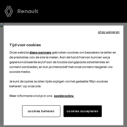
Renault
alles weigeren
ONTVANG GRATIS JOUW
Tijd voor cookies
OFFERTE VOOR MASTER
Onze website
diens partners
gebruiken cookies om bezoekers te tellen en
de prestaties van de site te meten. Aan de hand hiervan kunnen we je
gepersonaliseerde en/of aan de locatie aangepaste advertenties en
We staan tot je beschikking om je de meest voordelige
content aanbieden, en kun je interactief met onze content reageren via
sociale media.
offerte voor te stellen, met financieringsmogelijkheden
aangepast aan jouw situatie en met nuttig advies voor
Je kunt de opties te allen tijde wijzigen via het gedeelte 'Mijn cookies
beheren' op onze site.
je aankoopplannen.
Meer informatie vind je in ons
cookie policy.
kies een verdeler
cookies beheren
cookies accepteren