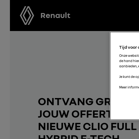
Renault
Tijd voor
Onze websi
de hand hie
aanbieden, e
Je kunt de op
Meer informa
ONTVANG GRATIS
JOUW OFFERTE V
NIEUWE CLIO FULL
HYBRID E-TECH