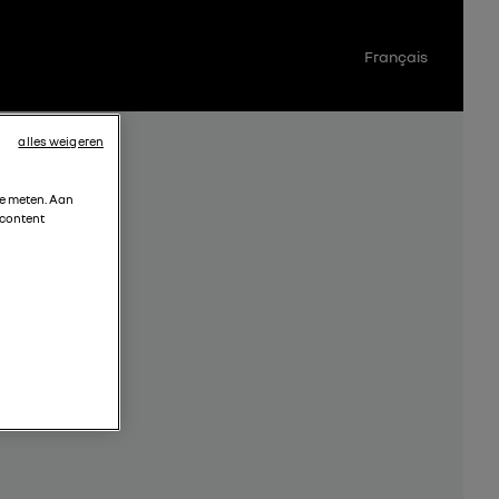
Français
alles weigeren
te meten. Aan
 content