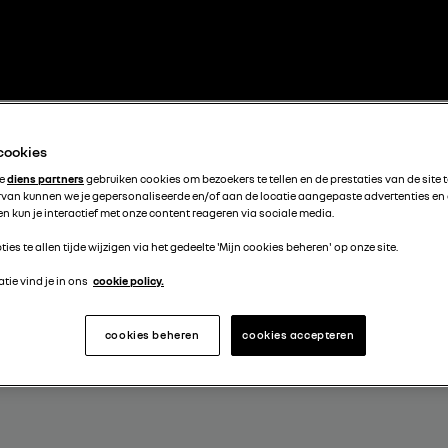
 cookies
te
diens partners
gebruiken cookies om bezoekers te tellen en de prestaties van de site 
rvan kunnen we je gepersonaliseerde en/of aan de locatie aangepaste advertenties en
n kun je interactief met onze content reageren via sociale media.
ties te allen tijde wijzigen via het gedeelte 'Mijn cookies beheren' op onze site.
tie vind je in ons
cookie policy.
cookies beheren
cookies accepteren
OOR