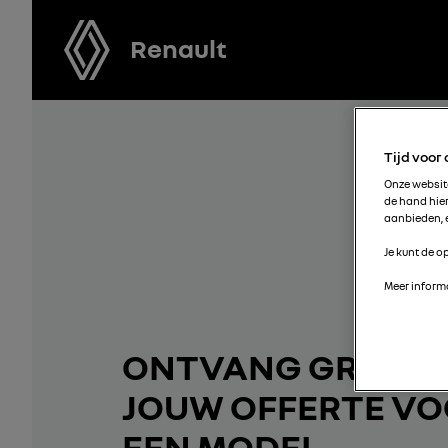
Renault
Tijd voor
Onze websi
de hand hie
aanbieden, e
Je kunt de op
Meer informa
ONTVANG GRATIS
JOUW OFFERTE V
EEN MODEL