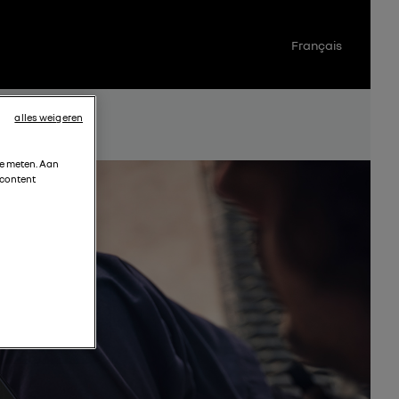
Français
alles weigeren
te meten. Aan
 content