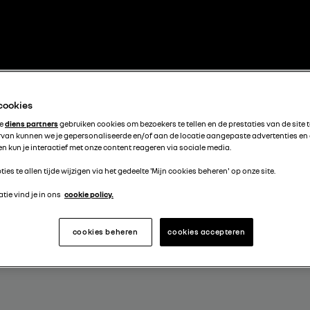
 cookies
te
diens partners
gebruiken cookies om bezoekers te tellen en de prestaties van de site 
rvan kunnen we je gepersonaliseerde en/of aan de locatie aangepaste advertenties en
n kun je interactief met onze content reageren via sociale media.
ties te allen tijde wijzigen via het gedeelte 'Mijn cookies beheren' op onze site.
tie vind je in ons
cookie policy.
cookies beheren
cookies accepteren
OOR