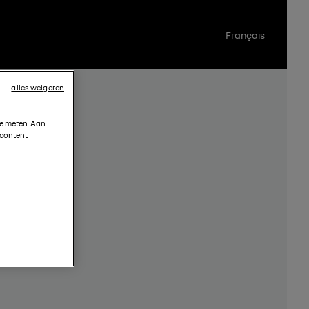
Français
alles weigeren
te meten. Aan
 content