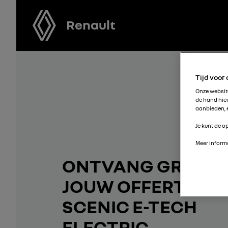
Renault
Tijd voor
Onze websi
de hand hie
aanbieden, e
Je kunt de op
Meer informa
ONTVANG GRATIS
JOUW OFFERTE V
SCENIC E-TECH
ELECTRIC