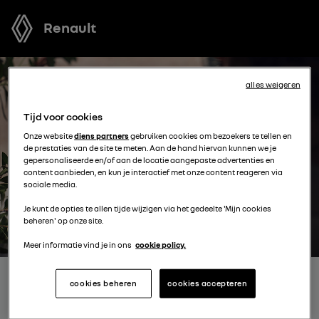
Renault
alles weigeren
Tijd voor cookies
Onze website
diens partners
gebruiken cookies om bezoekers te tellen en
de prestaties van de site te meten. Aan de hand hiervan kunnen we je
gepersonaliseerde en/of aan de locatie aangepaste advertenties en
content aanbieden, en kun je interactief met onze content reageren via
sociale media.
Je kunt de opties te allen tijde wijzigen via het gedeelte 'Mijn cookies
beheren' op onze site.
Meer informatie vind je in ons
cookie policy.
ONTVANG GRATIS JOUW
cookies beheren
cookies accepteren
OFFERTE VOOR EEN MODEL